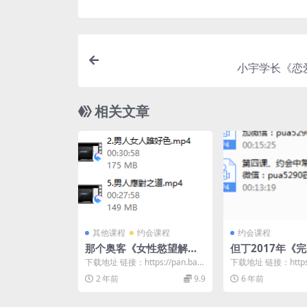
小宇学长《恋
相关文章
其他课程
约会课程
约会课程
那个奥客《女性慾望解剖
但丁2017年《
學》
下载地址 链接：https://pan.baid
下载地址 链接：https:/
u.com/s/1zqZI59s...
u.com/s/1Fb7vWDy..
2 年前
9.9
6 年前