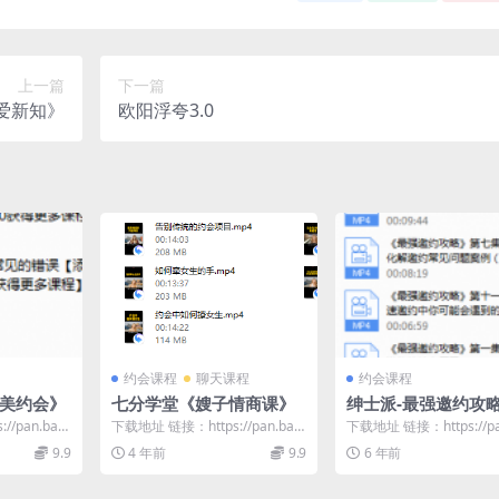
上一篇
下一篇
爱新知》
欧阳浮夸3.0
约会课程
聊天课程
约会课程
完美约会》
七分学堂《嫂子情商课》
绅士派-最强邀约攻
/pan.baid
下载地址 链接：https://pan.baid
下载地址 链接：https://pa
.
u.com/s/1rcqCqpp...
u.com/s/1OLbFuWs...
9.9
4 年前
9.9
6 年前