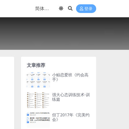
登录
文章推荐
小鲸恋爱班《约会高
手》
强大心态训练技术-训
练篇
但丁2017年《完美约
会》