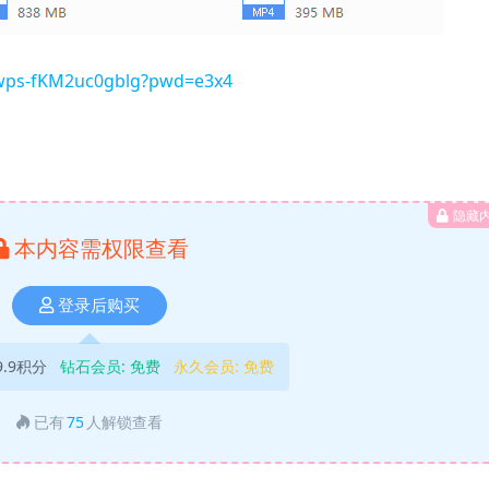
Htwps-fKM2uc0gblg?pwd=e3x4
隐藏
本内容需权限查看
登录后购买
9.9积分
钻石会员:
免费
永久会员:
免费
已有
75
人解锁查看