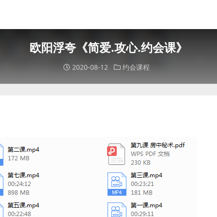
欧阳浮夸《简爱.攻心.约会课》
2020-08-12
约会课程