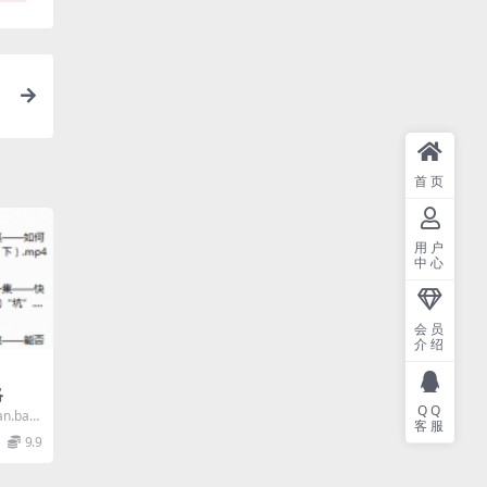
首页
用户
中心
会员
介绍
略
QQ
n.baid
客服
9.9