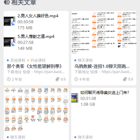
相关文章
其他课程
约会课程
聊天课程
那个奥客《女性慾望解剖學》
乌鸦救赎-连招1.0聊天陪跑训
练课第一期
下载地址 链接：https://pan.baidu.
下载地址 链接：https://pan.baidu.
com/s/1zqZI59s...
com/s/1SHn1tFq...
2 年前
9.9
4 年前
9.9
聊天课程
聊天课程