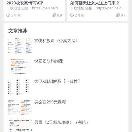
2023校长高情商VIP
如何聊天让女人送上门来？
下载地址 链接：https://pan.baidu.
下载地址 链接：https://pan.baidu.
com/s/1-RH7fVx...
com/s/1pvRYJOU...
3 年前
9.9
2 年前
9.9
文章推荐
富饶私教课《外卖方法》
悦爱团队约炮课
大卫X规则解释【一致性】
吴么西299元课程
男哥《2天相亲攻略》（完结）