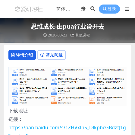
登录
思维成长-由pua行业说开去
2020-08-23
其他课程
详情介绍
常见问题
下载地址
链接：
https://pan.baidu.com/s/1ZHVxIhS_DlkpbcGBdzfJ1g