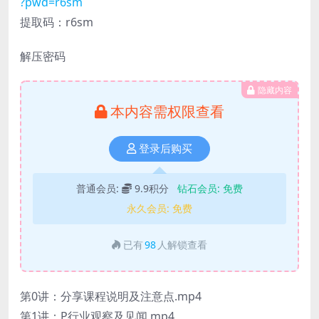
?pwd=r6sm
提取码：r6sm
解压密码
隐藏内容
本内容需权限查看
登录后购买
普通会员:
9.9积分
钻石会员:
免费
永久会员:
免费
已有
98
人解锁查看
第0讲：分享课程说明及注意点.mp4
第1讲：P行业观察及见闻.mp4