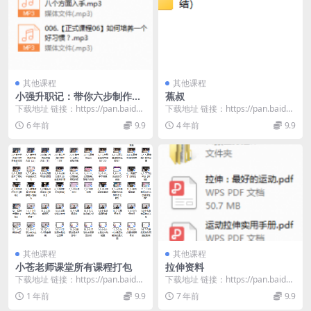
其他课程
其他课程
小强升职记：带你六步制作可
蕉叔
实现的年度计划（完结）
下载地址 链接：https://pan.baidu.
下载地址 链接：https://pan.baidu.
com/s/1GrLNx0_...
com/s/1PjusrbS...
6 年前
9.9
4 年前
9.9
其他课程
其他课程
小苍老师课堂所有课程打包
拉伸资料
下载地址 链接：https://pan.baidu.
下载地址 链接：https://pan.baidu.
com/s/1vQ7jXn-...
com/s/1c4uK_hF...
1 年前
9.9
7 年前
9.9