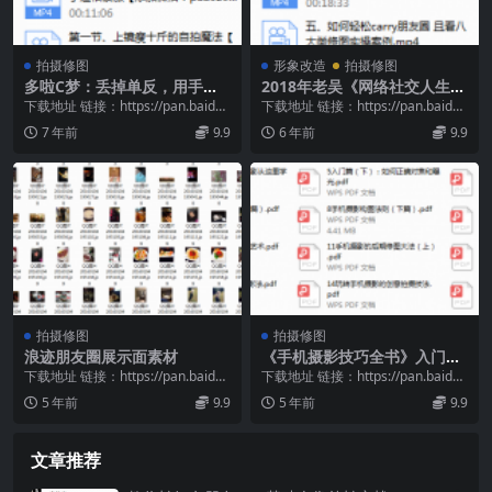
拍摄修图
形象改造
拍摄修图
多啦C梦：丢掉单反，用手机
2018年老吴《网络社交人生》
拍大片
-《网红装逼2.0》
下载地址 链接：https://pan.baidu.
下载地址 链接：https://pan.baidu.
com/s/10SLI-S4...
com/s/1H8AJqRa...
7 年前
9.9
6 年前
9.9
拍摄修图
拍摄修图
浪迹朋友圈展示面素材
《手机摄影技巧全书》入门级
+高级
下载地址 链接：https://pan.baidu.
下载地址 链接：https://pan.baidu.
com/s/1oNTJ452...
com/s/1u1gLwDF...
5 年前
9.9
5 年前
9.9
文章推荐