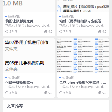
拍摄修图
拍摄修图
构图让摄影更完美
站酷《用手机拍摄专业级视频
短片》
下载地址 链接：https://pan.baidu.
下载地址 链接：https://pan.baidu.
com/s/1nsHerUG...
com/s/1XUMxl75...
5 年前
9.9
7 年前
9.9
拍摄修图
拍摄修图
何雄手机摄影教程
全球iphone摄影冠军教你：普
通手机如何随手惊艳朋友圈
下载地址 链接：https://pan.baidu.
下载地址 链接：https://pan.baidu.
com/s/1mxQD6be...
com/s/1D2O6II6...
5 年前
9.9
6 年前
9.9
文章推荐