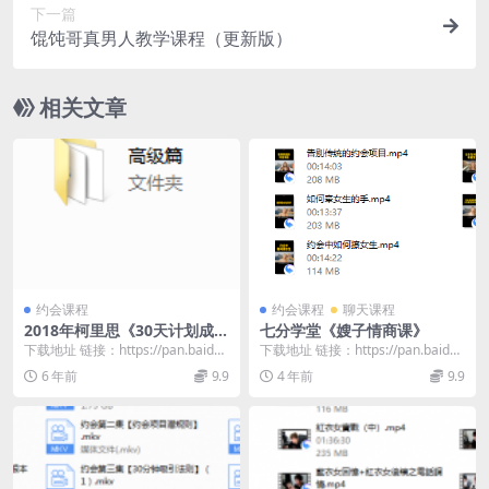
下一篇
馄饨哥真男人教学课程（更新版）
相关文章
约会课程
约会课程
聊天课程
2018年柯里思《30天计划成为
七分学堂《嫂子情商课》
搭讪高手》
下载地址 链接：https://pan.baidu.
下载地址 链接：https://pan.baidu.
com/s/1Qz3HfDJ...
com/s/1rcqCqpp...
6 年前
9.9
4 年前
9.9