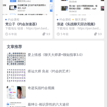
约会课程
约会课程
聊天课程
梵公子《约会加速器》
浪迹《实战聊天回访视频》
下载地址 链接：https://pan.baidu.
下载地址 链接：https://pan.baidu.
com/s/1paQJUgz...
com/s/1LWpRw3S...
6 年前
9.9
5 年前
9.9
文章推荐
爱上情感《聊天大师课+聊如指掌3.0》
搭讪大师 良叔《约会的艺术》
奇迹实战约会视频
最绅士-相识异性的六大途径