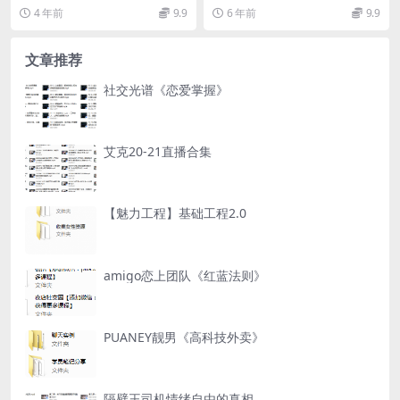
com/s/13KoT7mi...
com/s/1RcTXdEg...
4 年前
9.9
6 年前
9.9
文章推荐
社交光谱《恋爱掌握》
艾克20-21直播合集
【魅力工程】基础工程2.0
amigo恋上团队《红蓝法则》
PUANEY靓男《高科技外卖》
隔壁王司机情绪自由的真相