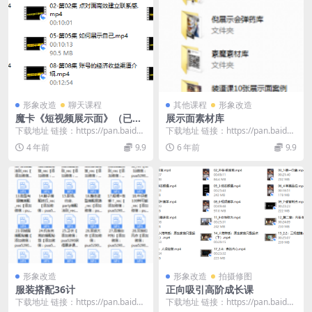
形象改造
聊天课程
其他课程
形象改造
魔卡《短视频展示面》（已完
展示面素材库
更）
下载地址 链接：https://pan.baidu.
下载地址 链接：https://pan.baidu.
com/s/1uLnvRob...
com/s/1BCOfPJr...
4 年前
9.9
6 年前
9.9
形象改造
形象改造
拍摄修图
服装搭配36计
正向吸引高阶成长课
下载地址 链接：https://pan.baidu.
下载地址 链接：https://pan.baidu.