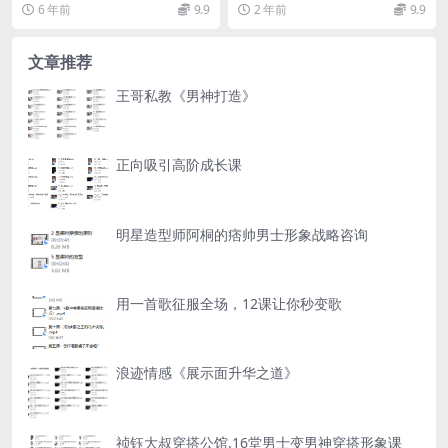
com/s/1HtGU-q9...
com/s/12S3mymU...
6 年前
9.9
2 年前
9.9
文章推荐
王哥私教《男神打造》
正向吸引高阶成长课
明星造型师阿桐的痞帅男士形象战略咨询
用一首歌征服全场，12课让你秒变歌
浪迹情感《展示面升华之道》
祯钰大叔穿搭公馆.16堂男士变男神穿搭形象课