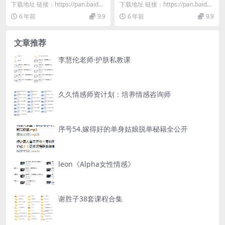
针，吃出牛奶肌
下载地址 链接：https://pan.baidu.
下载地址 链接：https://pan.baidu.
com/s/1fIZUcRG...
com/s/14_DkLf-...
6 年前
9.9
6 年前
9.9
文章推荐
李慧伦老师·护肤私教课
久久情感师资计划：培养情感咨询师
序号54.嫁得好的单身姑娘脱单秘籍全公开
leon《Alpha女性情感》
谢胜子38套课程合集