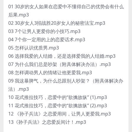
01 30岁的女人如果在恋爱中不懂得自己的优势会有什么
后果.mp3
02 30岁女人3招战胜20岁女人的秘密法宝.mp3
03 7个让男人更爱你的小技巧.mp3
04 7个你一定用的上的恋爱话术.mp3
05 怎样认识优质男.mp3
06 选择我爱的人结婚，还是选择爱我的人结婚.mp3
07 为什么我们总是吵架（附具体解决办法）.mp3
08 怎样调动男人的情绪让他更爱我.mp3
09 我这暴脾气，为什么总跟别人吵架？（附具体解决办
法）.mp3
10 花式推拉技巧，恋爱中的“欲擒故纵” (1).mp3
11 花式推拉技巧，恋爱中的“欲擒故纵” (2).mp3
12 《孙子兵法》之恋爱用间，让男人更爱我.mp3
13《孙子兵法》之恋爱反间计！.mp3