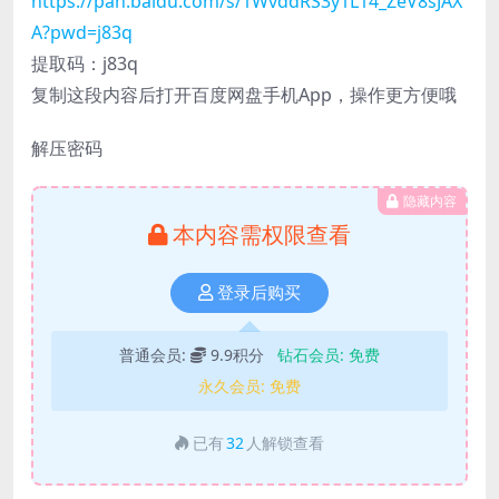
https://pan.baidu.com/s/1WvddRS3y1L14_ZeV8sJAX
A?pwd=j83q
提取码：j83q
复制这段内容后打开百度网盘手机App，操作更方便哦
解压密码
隐藏内容
本内容需权限查看
登录后购买
普通会员:
9.9积分
钻石会员:
免费
永久会员:
免费
已有
32
人解锁查看