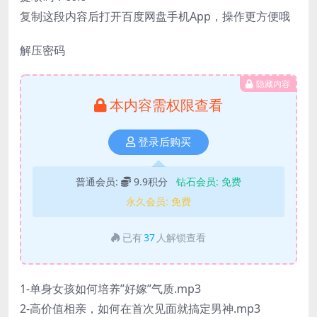
复制这段内容后打开百度网盘手机App，操作更方便哦
解压密码
隐藏内容
本内容需权限查看
登录后购买
普通会员:
9.9积分
钻石会员:
免费
永久会员:
免费
已有
37
人解锁查看
1-单身女孩如何培养”好嫁”气质.mp3
2-高价值相亲，如何在首次见面就搞定男神.mp3