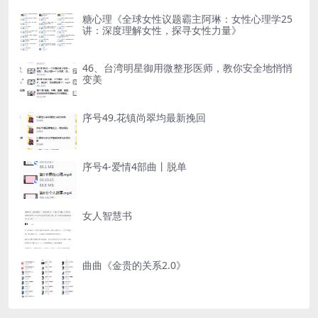
糖心理《全球女性议题霸主阿琳：女性心理学25
讲：深度理解女性，探寻女性力量》
46、台湾明星御用微整形医师，教你安全地悄悄
变美
序号49.花镇尚翠均最新挽回
序号4-爱情4部曲丨脱单
女人智慧书
曲曲《金贵的关系2.0》