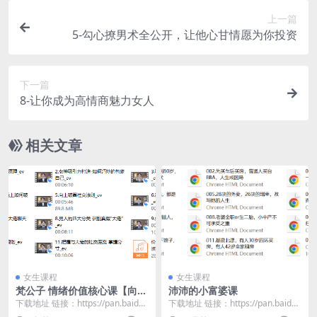
上一篇
5-勾心撩男术全公开，让他心甘情愿为你投资
下一篇
8-让你成为高情商魅力女人
相关文章
女生课程
女生课程
梵公子 情绪价值核心课【向上
沛沛的小富婆课
社交破圈升思维】
下载地址 链接：https://pan.baidu.
下载地址 链接：https://pan.baidu.
com/s/1EIQbQwo...
com/s/1ENcNDlr...