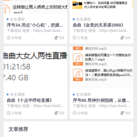
女生课程
女生课程
序号34.用点“小心机”，把握爱
曲曲《金贵的关系课2980》
情主动权
下载地址 链接：https://pan.baidu.
下载地址 链接：https://pan.baidu.
com/s/14y3v-rR...
com/s/1zIh7U8q...
6 年前
9.9
2 年前
9.9
女生课程
女生课程
曲曲《十点半哼哈直播》
序号60.男神扑倒指南，从微信
撩到现实的正确姿势（还不
下载地址 链接：https://pan.baidu.
下载地址 链接：https://pan.baidu.
错）
com/s/1yJ3TyXO...
com/s/1JyA2-r7...
2 年前
9.9
6 年前
9.9
文章推荐