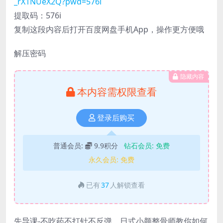
_rX1NUeX2Q?pwd=576i
提取码：576i
复制这段内容后打开百度网盘手机App，操作更方便哦
解压密码
隐藏内容
本内容需权限查看
登录后购买
普通会员:
9.9积分
钻石会员:
免费
永久会员:
免费
已有
37
人解锁查看
先导课-不吃药不打针不反弹，日式小颜整骨师教你如何