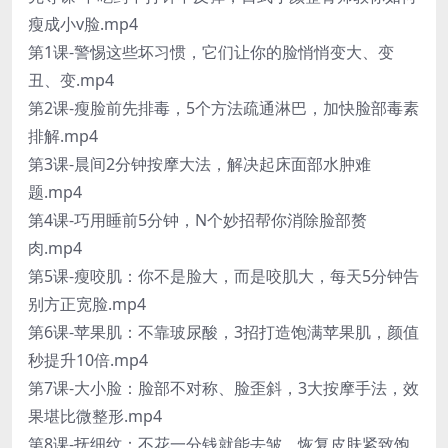
瘦成小v脸.mp4
第1课-警惕这些坏习惯，它们让你的脸悄悄变大、变
丑、变.mp4
第2课-瘦脸前先排毒，5个方法疏通淋巴，加快脸部毒素
排解.mp4
第3课-晨间2分钟按摩大法，解决起床面部水肿难
题.mp4
第4课-巧用睡前5分钟，N个妙招帮你消除脸部赘
肉.mp4
第5课-瘦咬肌：你不是脸大，而是咬肌大，每天5分钟告
别方正宽脸.mp4
第6课-苹果肌：不靠玻尿酸，3招打造饱满苹果肌，颜值
秒提升10倍.mp4
第7课-大小脸：脸部不对称、脸歪斜，3大按摩手法，效
果堪比微整形.mp4
第8课-抚细纹：不花一分钱就能去皱，恢复皮肤紧致饱