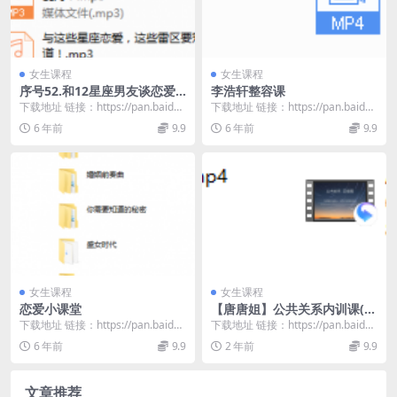
女生课程
女生课程
序号52.和12星座男友谈恋爱
李浩轩整容课
的正确姿势
下载地址 链接：https://pan.baidu.
下载地址 链接：https://pan.baidu.
com/s/1gp4Ks13...
com/s/1PEMtTig...
6 年前
9.9
6 年前
9.9
女生课程
女生课程
恋爱小课堂
【唐唐姐】公共关系内训课(2
节)
下载地址 链接：https://pan.baidu.
下载地址 链接：https://pan.baidu.
com/s/1_rYre3W...
com/s/1_bJuA1L...
6 年前
9.9
2 年前
9.9
文章推荐