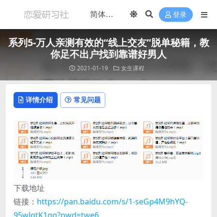
登录
系列5-万人亲测有效的“线上交友”脱单秘籍，教
你足不出户找到靠谱好男人
2021-01-19
女生课程
详情介绍
常见问题
下载地址
链接：
https://pan.baidu.com/s/1-seGp4M9hYQ-
95wJgtK1qg?pwd=twe6