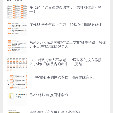
序号24.普通女孩逆袭课堂：让男神对你爱不释
手！
序号33.学会年薪过百万！10堂女性职场必修课
系列5-万人亲测有效的“线上交友”脱单秘籍，教你
足不出户找到靠谱好男人
27、 精致的女人不会老：中医世家的汉方养颜
术，让你的美从内透出来！（完结）
5-Chic最有趣的撩汉课程：渣男撩妹实录。
另2：绛妖精-挽回课集锦
猫总顾顾《高段位社会人必修课》