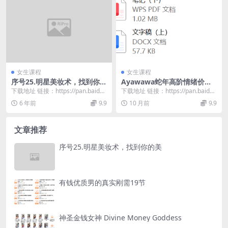
女生课程
女生课程
序号25.明星美妆术，找到你的
Ayawawa蛇年高阶情绪价值
美
课
下载地址 链接：https://pan.baidu.
下载地址 链接：https://pan.baidu.
com/s/1xC5E_oz...
com/s/1DvkWu-m...
6 年前
9.9
10 月前
9.9
文章推荐
序号25.明星美妆术，找到你的美
有钱优质男的真实刚需19节
神圣金钱女神 Divine Money Goddess