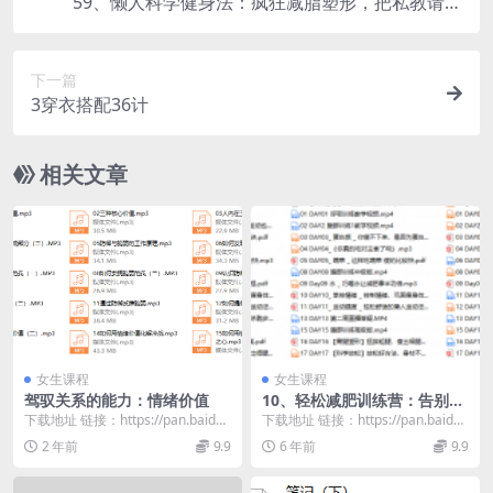
59、懒人科学健身法：疯狂减脂塑形，把私教请回
家
下一篇
3穿衣搭配36计
相关文章
女生课程
女生课程
驾驭关系的能力：情绪价值
10、轻松减肥训练营：告别健
身房，10000+人亲测有效的减
下载地址 链接：https://pan.baidu.
下载地址 链接：https://pan.baidu.
肥法
com/s/1nzce5WU...
com/s/14XeNh1q...
2 年前
9.9
6 年前
9.9