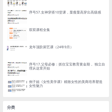
序号57.女神穿搭10堂课，显瘦显高穿出高级感
双双课程全集
龙年顶阶厨艺课（24年9月）
序号17.父母必修：抓住宝宝教育黄金期， 独立自
理从这里开始
例子姐《女性美学课》精致女性的美商培养塑造
女性魅力
分类