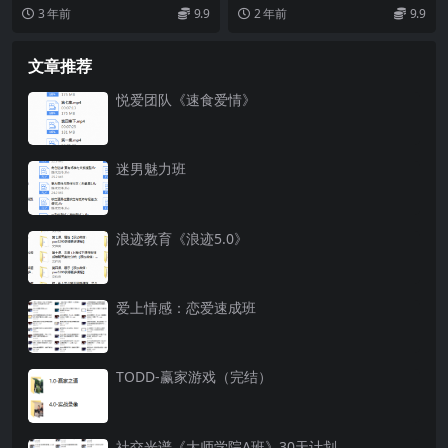
com/s/1IU6qSuj...
com/s/1qji8rU8...
3 年前
9.9
2 年前
9.9
文章推荐
悦爱团队《速食爱情》
迷男魅力班
浪迹教育《浪迹5.0》
爱上情感：恋爱速成班
TODD-赢家游戏（完结）
社交光谱《大师学院A班》30天计划