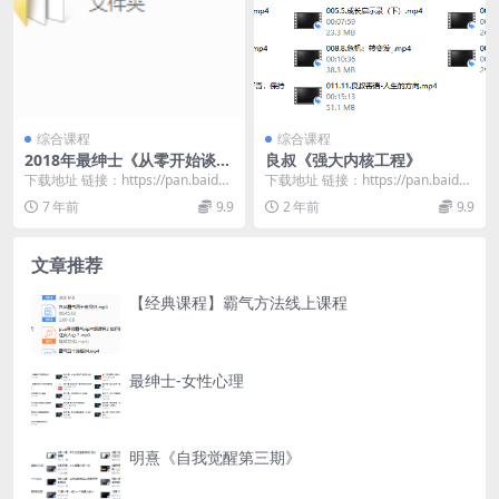
综合课程
综合课程
2018年最绅士《从零开始谈恋
良叔《强大内核工程》
爱》
下载地址 链接：https://pan.baidu.
下载地址 链接：https://pan.baidu.
com/s/1_y-WmqV...
com/s/1oRjWb9d...
7 年前
9.9
2 年前
9.9
文章推荐
【经典课程】霸气方法线上课程
最绅士-女性心理
明熹《自我觉醒第三期》