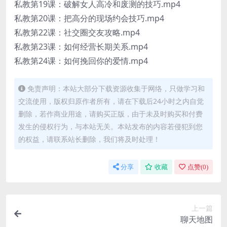
私教第19课：破解女人高冷和废测的技巧.mp4
私教第20课：把高分的现场约会技巧.mp4
私教第22课：社交圈交友攻略.mp4
私教第23课：如何经营长期关系.mp4
私教第24课：如何挽回你的爱情.mp4
免责声明：本站大部分下载资源收集于网络，只做学习和
交流使用，版权归原作者所有，请在下载后24小时之内自觉
删除，若作商业用途，请购买正版，由于未及时购买和付费
发生的侵权行为，与本站无关。本站发布的内容若侵犯到您
的权益，请联系站长删除，我们将及时处理！
分享
收藏
点赞(
0
)
上一篇
聊天地图