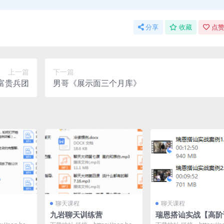
分享
收藏
点赞
上一篇
下一篇
富贵兵团
男哥《展示面三个月库》
聊天课程
聊天课程
九岩聊天训练营
瑞恩搭讪实战【高阶
解】