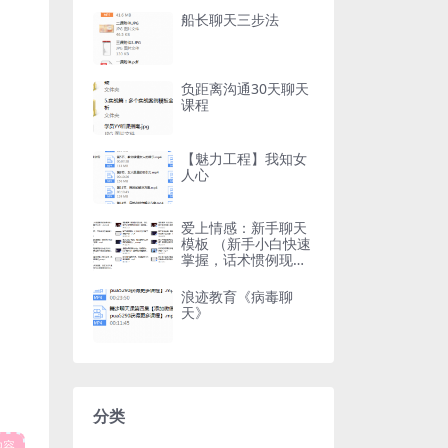
船长聊天三步法
负距离沟通30天聊天
课程
【魅力工程】我知女
人心
爱上情感：新手聊天
模板 （新手小白快速
掌握，话术惯例现学
现用）
浪迹教育《病毒聊
天》
分类
内容