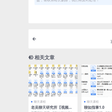
相关文章
聊天课程
聊天课程
老吴聊天研究所【视频版
聊如指掌1.0
本】