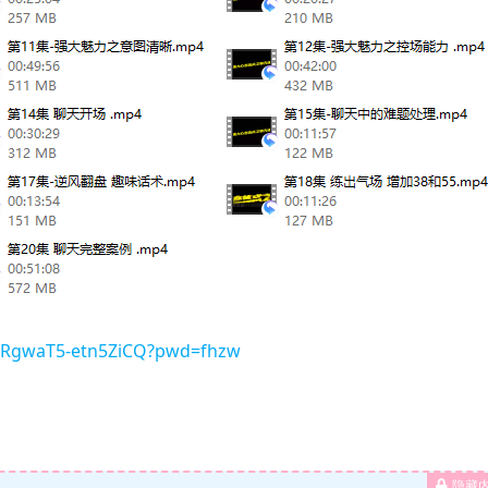
NtRgwaT5-etn5ZiCQ?pwd=fhzw
隐藏