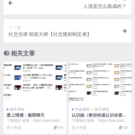
人渣是怎么炼成的？
下一篇
社交光谱 框架大师【社交规则制定者】
相关文章
聊天课程
约会课程
聊天课程
爱上情感：极限聊天
认识她（教你快速认识你喜欢
的女孩）
下载地址 链接：https://pan.baidu.
下载地址 链接：https://pan.baidu.
com/s/14DembGW...
com/s/1I4Xy8rt...
3 年前
9.9
4 年前
9.9