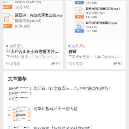
聊天课程
聊天课程
亚太经合组织会议志愿者特邀
聊道
培训师：让TA听你的7种必备
下载地址 链接：https://pan.baidu.
下载地址 链接：https://pan.baidu.
高情商沟通术，治愈你的笨
com/s/1fQ9jxQu...
com/s/19zx0myy...
5 年前
9.9
6 年前
9.9
嘴！
文章推荐
李北京《社交核弹示：7天得吃脱单实战营》
雨哥私教藏经阁一聊天篇
幽默掌握【超越痛苦的社交智慧】