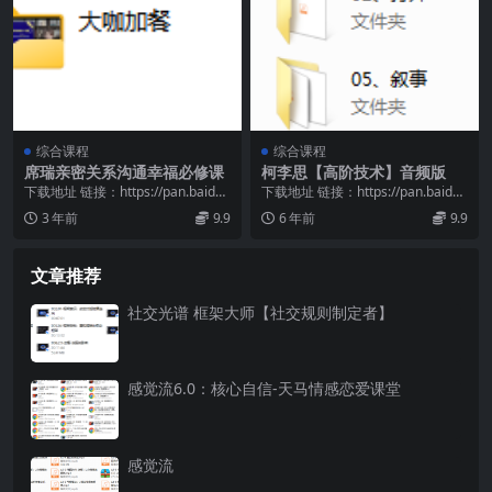
综合课程
综合课程
席瑞亲密关系沟通幸福必修课
柯李思【高阶技术】音频版
下载地址 链接：https://pan.baidu.
下载地址 链接：https://pan.baidu.
com/s/1tjy6Vi9...
com/s/1xiVyTVp...
3 年前
9.9
6 年前
9.9
文章推荐
社交光谱 框架大师【社交规则制定者】
感觉流6.0：核心自信-天马情感恋爱课堂
感觉流