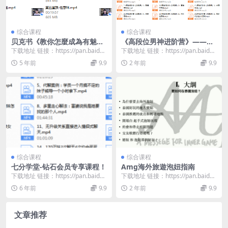
综合课程
综合课程
贝克书《教你怎麼成為有魅力
《高段位男神进阶营》——浪
的男人》
哥出品
下载地址 链接：https://pan.baidu.
下载地址 链接：https://pan.baidu.
com/s/1RrAYsQv...
com/s/1lfsCfv9...
5 年前
9.9
2 年前
9.9
综合课程
综合课程
七分学堂-钻石会员专享课程！
Amg海外旅遊泡妞指南
下载地址 链接：https://pan.baidu.
下载地址 链接：https://pan.baidu.
com/s/1we4ZXVh...
com/s/1JkgjwV3...
6 年前
9.9
2 年前
9.9
文章推荐