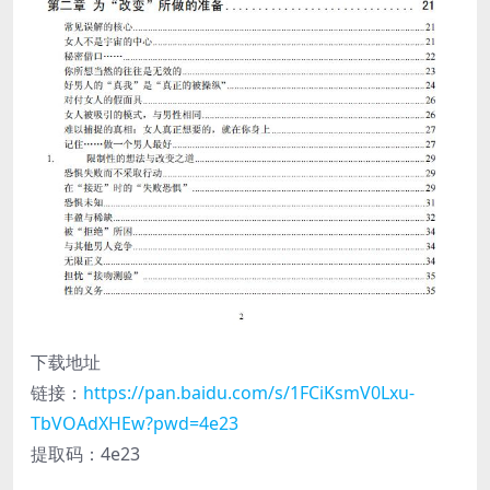
下载地址
链接：
https://pan.baidu.com/s/1FCiKsmV0Lxu-
TbVOAdXHEw?pwd=4e23
提取码：4e23