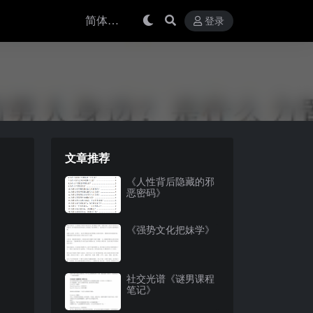
登录
文章推荐
《人性背后隐藏的邪
恶密码》
《强势文化把妹学》
社交光谱《谜男课程
笔记》