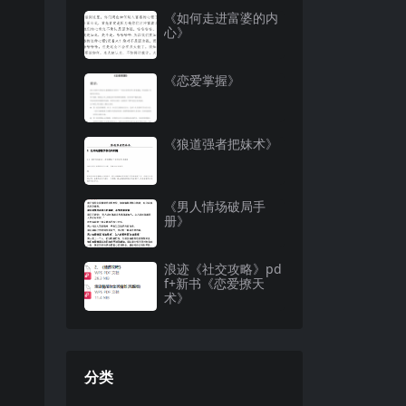
《如何走进富婆的内
心》
《恋爱掌握》
《狼道强者把妹术》
《男人情场破局手
册》
浪迹《社交攻略》pd
f+新书《恋爱撩天
术》
分类