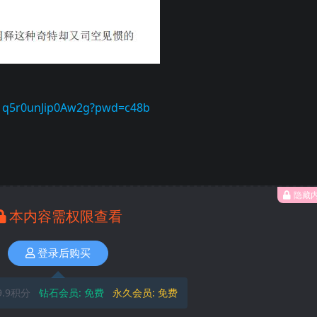
9s1q5r0unJip0Aw2g?pwd=c48b
隐藏
本内容需权限查看
登录后购买
9.9积分
钻石会员:
免费
永久会员:
免费