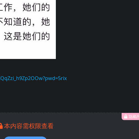
ZIXQqZzi_h9Zp2OOw?pwd=5rix
隐藏
本内容需权限查看