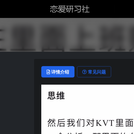
详情介绍
常见问题