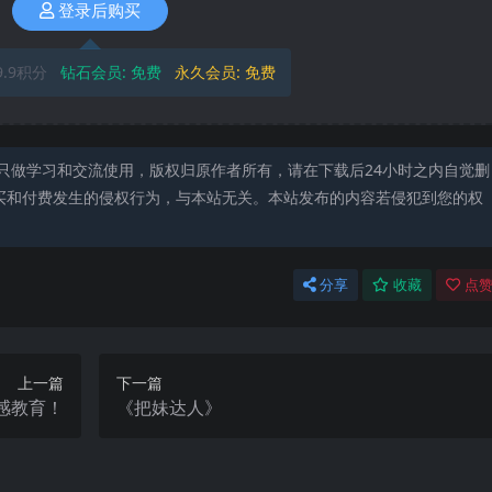
登录后购买
9.9积分
钻石会员:
免费
永久会员:
免费
只做学习和交流使用，版权归原作者所有，请在下载后24小时之内自觉删
买和付费发生的侵权行为，与本站无关。本站发布的内容若侵犯到您的权
分享
收藏
点赞
上一篇
下一篇
感教育！
《把妹达人》