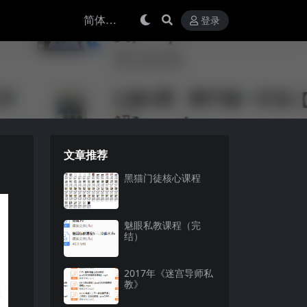
登录
文章推荐
黑猫门徒核心课程
魅眼私教课程（完
结）
2017年《迷宫导师私
教》