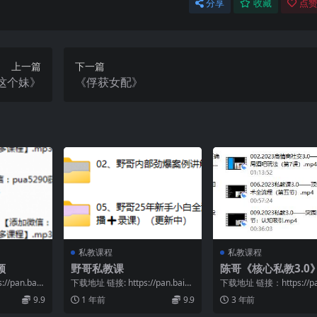
分享
收藏
点赞
上一篇
下一篇
这个妹》
《俘获女配》
私教课程
私教课程
频
野哥私教课
陈哥《核心私教3.0
/pan.baid
下载地址 链接: https://pan.baid
下载地址 链接：https://pa
u.com/s/17MfKfL...
u.com/s/1YlygJGR...
9.9
1 年前
9.9
3 年前