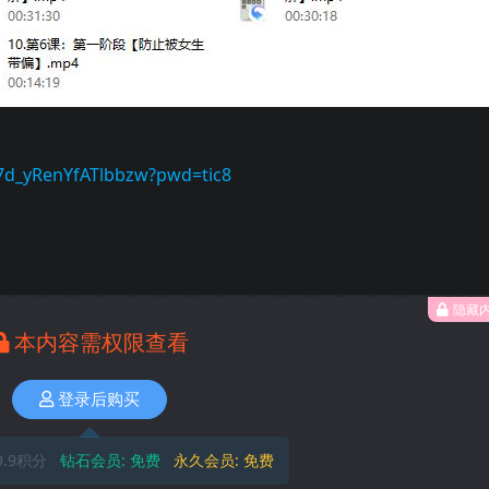
b7d_yRenYfATlbbzw?pwd=tic8
隐藏
本内容需权限查看
登录后购买
9.9积分
钻石会员:
免费
永久会员:
免费