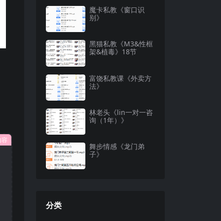
魔卡私教《窗口识
别》
黑猫私教《M3&性框
架&植毒》18节
富饶私教课《外卖方
法》
林老头《lin一对一咨
询（1年）》
内容
舞步情感《龙门弟
子》
分类