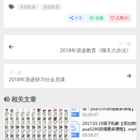
天团私教
浪迹教育
分享
收藏
点赞(
0
)
上一篇
2018年浪迹教育《聊天六步法》
下一篇
2018年浪迹研习社会员课
相关文章