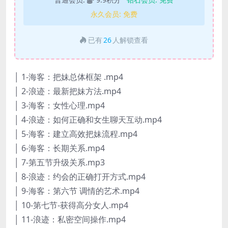
永久会员:
免费
已有
26
人解锁查看
│ 1-海客：把妹总体框架 .mp4
│ 2-浪迹：最新把妹方法.mp4
│ 3-海客：女性心理.mp4
│ 4-浪迹：如何正确和女生聊天互动.mp4
│ 5-海客：建立高效把妹流程.mp4
│ 6-海客：长期关系.mp4
│ 7-第五节升级关系.mp3
│ 8-浪迹：约会的正确打开方式.mp4
│ 9-海客：第六节 调情的艺术.mp4
│ 10-第七节-获得高分女人.mp4
│ 11-浪迹：私密空间操作.mp4