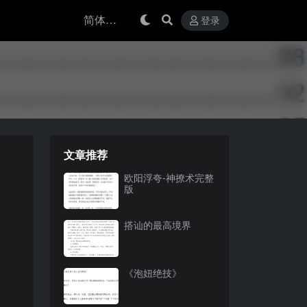
登录
文章推荐
欧阳浮夸-神撩术完整
版
搭讪的最高境界
《泡妞绝技》