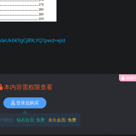
ObIeUk6KYgCjB9LYQ?pwd=ejid
隐藏
本内容需权限查看
登录后购买
9.9积分
钻石会员:
免费
永久会员:
免费