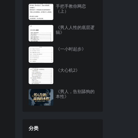
手把手教你网恋
（上）
《男人人性的底层逻
辑》
《一小时起步》
《大心机2》
《男人，告别舔狗的
本性》
分类