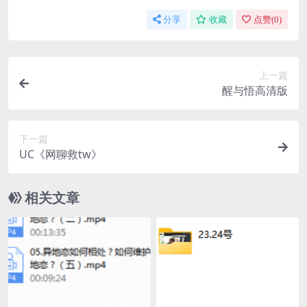
分享
收藏
点赞(
0
)
上一篇
醒与悟高清版
下一篇
UC《网聊救tw》
相关文章