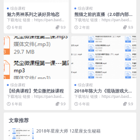
综合课程
综合课程
魅力男神系列之谈好异地恋
熊猫之前的直播（2.0群内部拿
的）
下载地址 链接：https://pan.baidu.
下载地址 链接：https://pan.baidu.
com/s/1DD3g7X7...
com/s/1cBd_eQT...
6 年前
9.9
2 年前
9.9
综合课程
综合课程
【经典课程】梵尘微把妹课程
2018年陈大力《现场游戏大师
1.0》
下载地址 链接：https://pan.baidu.
下载地址 链接：https://pan.baidu.
com/s/1evjai-t...
com/s/1VsxVkAP...
6 年前
9.9
6 年前
9.9
文章推荐
2018年星座大师 12星座女生秘籍