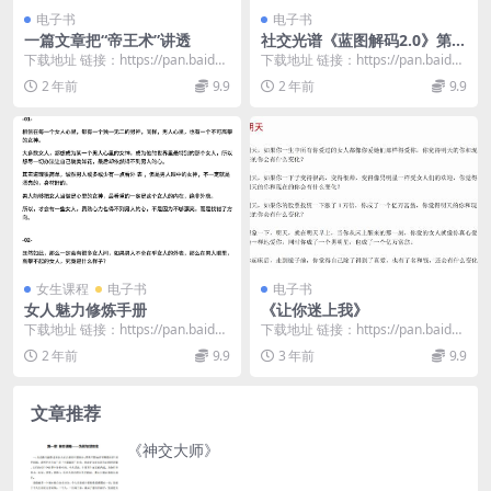
电子书
电子书
一篇文章把“帝王术”讲透
社交光谱《蓝图解码2.0》第一
部分笔记
下载地址 链接：https://pan.baidu.
下载地址 链接：https://pan.baidu.
com/s/1ivKzjvo...
com/s/1Io52Y78...
2 年前
9.9
2 年前
9.9
女生课程
电子书
电子书
女人魅力修炼手册
《让你迷上我》
下载地址 链接：https://pan.baidu.
下载地址 链接：https://pan.baidu.
com/s/1WDhKunN...
com/s/1oHph-sS...
2 年前
9.9
3 年前
9.9
文章推荐
《神交大师》