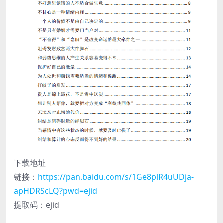
下载地址
链接：
https://pan.baidu.com/s/1Ge8plR4uUDja-
apHDRScLQ?pwd=ejid
提取码：ejid