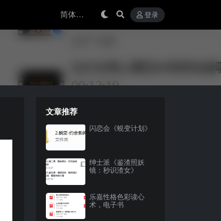
登录
文章推荐
闪恋会《蜕变计划》
绅士派《鉴渣照妖
镜：秒识渣女》
乐嘉性格色彩读心
术，电子书