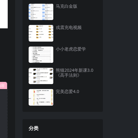
马克白金版
戎震充电视频
小小老虎恋爱学
熊猫2024年新课3.0
《高手法则》
内容
完美恋爱4.0
分类