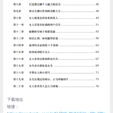
下载地址
链接：