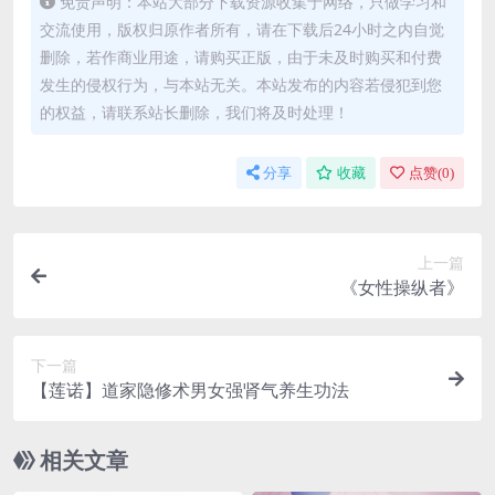
免责声明：本站大部分下载资源收集于网络，只做学习和
交流使用，版权归原作者所有，请在下载后24小时之内自觉
删除，若作商业用途，请购买正版，由于未及时购买和付费
发生的侵权行为，与本站无关。本站发布的内容若侵犯到您
的权益，请联系站长删除，我们将及时处理！
分享
收藏
点赞(
0
)
上一篇
《女性操纵者》
下一篇
【莲诺】道家隐修术男女强肾气养生功法
相关文章