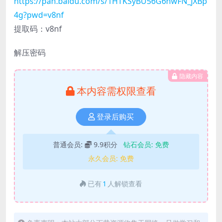
https://pan.baidu.com/s/1HTKSyBU56G6hwFN_jXBp
4g?pwd=v8nf
提取码：v8nf
解压密码
隐藏内容
本内容需权限查看
登录后购买
普通会员:
9.9积分
钻石会员:
免费
永久会员:
免费
已有
1
人解锁查看