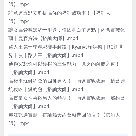
師】.mp4
註意這五點立刻提高你的搭訕成功率！【搭訕大
師】.mp4
讓女高管戴黑絲千里送，僅因明白了這點｜內含實戰鏡
頭｜曼森方法【搭訕大師】.mp4
路人王第一季精彩賽事解說｜Ryanvs瑞納德｜RC新世
界｜皮卡路人王【搭訕大師】.mp4
通過冥想你可以獲得的三個能力，匱乏的解脫之道！
【搭訕大師】.mp4
高概率玩砸約會的四種男人！｜內含實戰鏡頭｜約會避
坑攻略｜燃約會【搭訕大師】.mp4
高質量女性喜歡男人的類型！｜內含實戰鏡頭｜燃約會
【搭訕大師】.mp4
麗江艷遇實測：搭訕隔天約會就帶回酒店？【搭訕大
師】.mp4