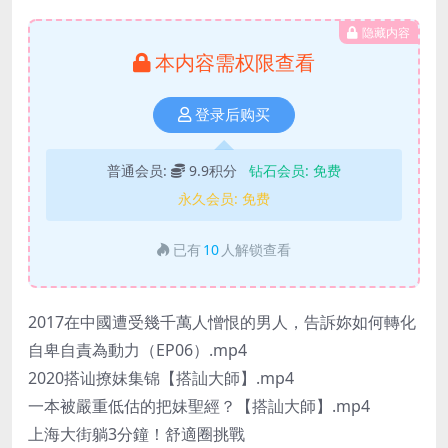
隐藏内容
本内容需权限查看
登录后购买
普通会员:
9.9积分
钻石会员:
免费
永久会员:
免费
已有
10
人解锁查看
2017在中國遭受幾千萬人憎恨的男人，告訴妳如何轉化
自卑自責為動力（EP06）.mp4
2020搭讪撩妹集锦【搭訕大師】.mp4
一本被嚴重低估的把妹聖經？【搭訕大師】.mp4
上海大街躺3分鐘！舒適圈挑戰