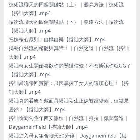
技術流聊天的四個關鍵點（上）｜曼森方法｜技術流
【搭訕大師】.mp4
技術流聊天的四個關鍵點（下）｜曼森方法｜技術流
【搭訕大師】.mp4
把妹核心原則：自娛自樂【搭訕大師】.mp4
揭秘自然流的精髓與真諦！｜自然之道｜自然流【搭訕
大師】.mp4
搭訕時女生開始喜歡你的關鍵信號！不會辨認你就GG了
【搭訕大師】.mp4
搭訕當晚帶回賓館：只因掌握了女人的這項心理！【搭
訕大師】.mp4
搭訕真的看臉？戴面具搭訕陌生正妹被當變態，但結果
居然！【搭訕大師】.mp4
搭訕瞬間勾住年西安甜妹｜自然流｜推拉｜氛圍營造｜
Daygameinfield【搭訕大師】.mp4
搭訕進入母女組合聊天30分鐘｜Daygameinfield【搭