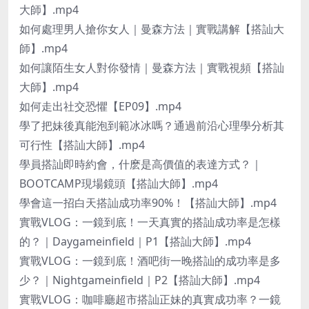
大師】.mp4
如何處理男人搶你女人｜曼森方法｜實戰講解【搭訕大
師】.mp4
如何讓陌生女人對你發情｜曼森方法｜實戰視頻【搭訕
大師】.mp4
如何走出社交恐懼【EP09】.mp4
學了把妹後真能泡到範冰冰嗎？通過前沿心理學分析其
可行性【搭訕大師】.mp4
學員搭訕即時約會，什麽是高價值的表達方式？｜
BOOTCAMP現場鏡頭【搭訕大師】.mp4
學會這一招白天搭訕成功率90%！【搭訕大師】.mp4
實戰VLOG：一鏡到底！一天真實的搭訕成功率是怎樣
的？｜Daygameinfield｜P1【搭訕大師】.mp4
實戰VLOG：一鏡到底！酒吧街一晚搭訕的成功率是多
少？｜Nightgameinfield｜P2【搭訕大師】.mp4
實戰VLOG：咖啡廳超市搭訕正妹的真實成功率？一鏡