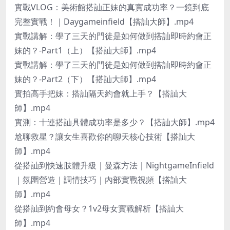
實戰VLOG：美術館搭訕正妹的真實成功率？一鏡到底
完整實戰！｜Daygameinfield【搭訕大師】.mp4
實戰講解：學了三天的門徒是如何做到搭訕即時約會正
妹的？-Part1（上）【搭訕大師】.mp4
實戰講解：學了三天的門徒是如何做到搭訕即時約會正
妹的？-Part2（下）【搭訕大師】.mp4
實拍高手把妹：搭訕隔天約會就上手？【搭訕大
師】.mp4
實測：十連搭訕具體成功率是多少？【搭訕大師】.mp4
尬聊救星？讓女生喜歡你的聊天核心技術【搭訕大
師】.mp4
從搭訕到快速肢體升級｜曼森方法｜NightgameInfield
｜氛圍營造｜調情技巧｜內部實戰視頻【搭訕大
師】.mp4
從搭訕到約會母女？1v2母女實戰解析【搭訕大
師】.mp4