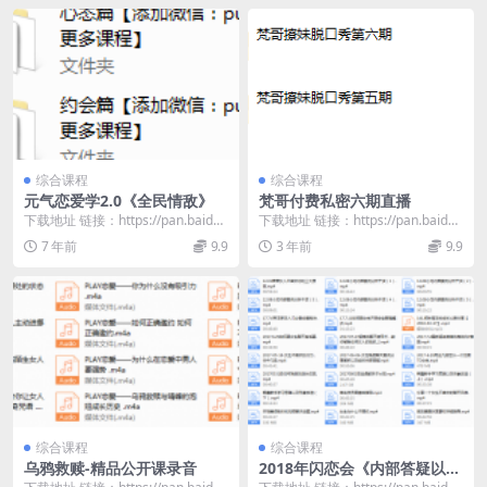
综合课程
综合课程
元气恋爱学2.0《全民情敌》
梵哥付费私密六期直播
下载地址 链接：https://pan.baidu.
下载地址 链接：https://pan.baidu.
com/s/1aXHMLKc...
com/s/1CP3WTuG...
7 年前
9.9
3 年前
9.9
综合课程
综合课程
乌鸦救赎-精品公开课录音
2018年闪恋会《内部答疑以及
君君导师女性心理分析》