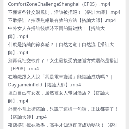
ComfortZoneChallengeShanghai（EP05）.mp4
不懂這些社交潛規則，活該被拒絕！【搭訕大師】.mp4
不敢搭訕？摧毀焦慮最有效的方法【搭訕大師】.mp4
中外女人在搭訕後續時不同的關鍵點！【搭訕大
師】.mp4
什麽是搭訕的節奏感？｜自然之道｜自然流【搭訕大
師】.mp4
別再玩社交軟件了！女生最接受的邂逅方式居然是搭訕
（EP08）.mp4
在地鐵跟女人說「我是電車癡漢」能搭訕成功嗎？｜
Daygameinfield【搭訕大師】.mp4
坦白自己有女友，居然被女人帶回酒店？【搭訕大
師】.mp4
外賣小哥上街搭訕，只說了這樣一句話，正妹都笑了！
【搭訕大師】.mp4
夜店搭訕撩妹教學，高手才知道夜店成功秘訣！【搭讪