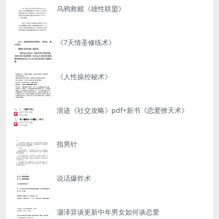
乌鸦救赎《雄性联盟》
《7天情圣修练术》
《人性操控秘术》
浪迹《社交攻略》pdf+新书《恋爱撩天术》
指男针
说话爆炸术
灏泽异谈更新中年男女如何谈恋爱