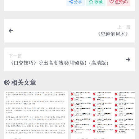
分享
收藏
点赞(
0
)
上一篇
《鬼道解局术》
下一篇
《口交技巧》吮出高潮熱浪(增修版)（高清版）
相关文章