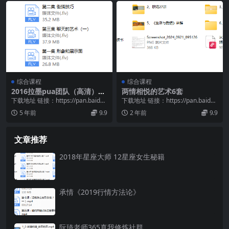
综合课程
综合课程
2016拉墨pua团队（高清）教
两情相悦的艺术6套
程
下载地址 链接：https://pan.baidu.
下载地址 链接：https://pan.baidu.
com/s/1MHLo5vs...
com/s/1_0nMQZC...
5 年前
9.9
2 年前
9.9
文章推荐
2018年星座大师 12星座女生秘籍
承情《2019行情方法论》
阮琦老师365真我修炼社群