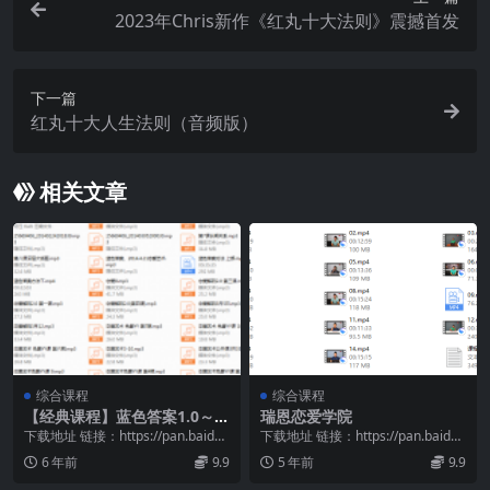
2023年Chris新作《红丸十大法则》震撼首发
下一篇
红丸十大人生法则（音频版）
相关文章
综合课程
综合课程
【经典课程】蓝色答案1.0～3.
瑞恩恋爱学院
0
下载地址 链接：https://pan.baidu.
下载地址 链接：https://pan.baidu.
com/s/1jEXDf3V...
com/s/1pNLXh28...
6 年前
9.9
5 年前
9.9