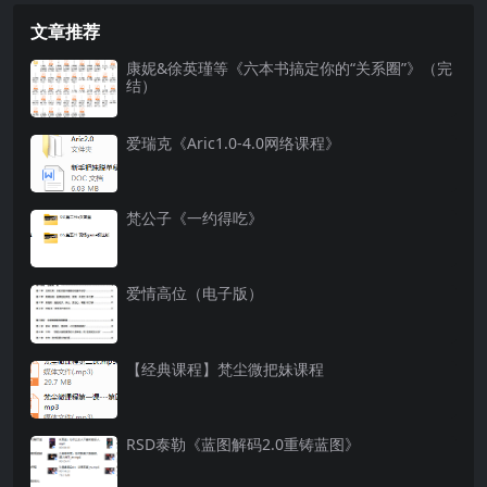
文章推荐
康妮&徐英瑾等《六本书搞定你的“关系圈”》（完
结）
爱瑞克《Aric1.0-4.0网络课程》
梵公子《一约得吃》
爱情高位（电子版）
【经典课程】梵尘微把妹课程
RSD泰勒《蓝图解码2.0重铸蓝图》