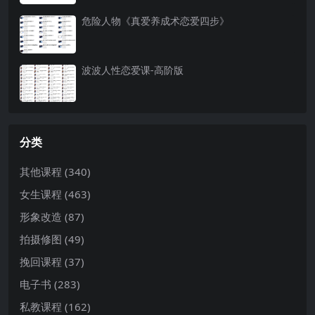
危险人物《真爱养成术恋爱四步》
波波人性恋爱课-高阶版
分类
其他课程
(340)
女生课程
(463)
形象改造
(87)
拍摄修图
(49)
挽回课程
(37)
电子书
(283)
私教课程
(162)