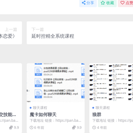
分享
收藏
点赞
上一篇
下一篇
本恋爱》
延时控精全系统课程
聊天课程
聊天课程
交技能训
魔卡如何聊天
狼群
/pan.baid
下载地址 链接：https://pan.baid
下载地址 链接：https://pa
u.com/s/1zlI6gJE...
u.com/s/14jgHuBr...
9.9
6 年前
9.9
4 年前