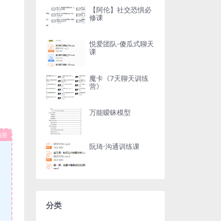
【阿伦】社交恐惧必
修课
悦爱团队-傻瓜式聊天
课
魔卡《7天聊天训练
营》
万能暧昧模型
内容
阮琦·沟通训练课
分类