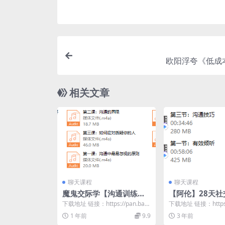
欧阳浮夸《低成
相关文章
聊天课程
聊天课程
魔鬼交际学【沟通训练
【阿伦】28天社
营】第二期
练营
下载地址 链接：https://pan.baid
下载地址 链接：https:/
u.com/s/1hxeRoRm...
u.com/s/1Xr2KOvY...
1 年前
9.9
3 年前