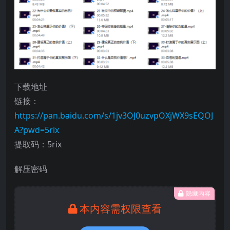
下载地址
链接：
https://pan.baidu.com/s/1jv3OJ0uzvpOXjWX9sEQOJ
A?pwd=5rix
提取码：5rix
解压密码
隐藏内容
本内容需权限查看