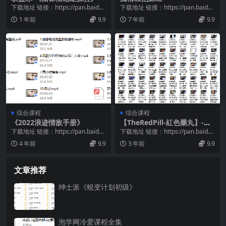
下载地址 链接：https://pan.baidu.
下载地址 链接：https://pan.baidu.
com/s/1g5FiSt4...
com/s/16QNj-fo...
1 年前
9.9
7 年前
9.9
综合课程
综合课程
《2022浪迹情敌手册》
【TheRedPill-紅色藥丸】-搭
訕大師TV
下载地址 链接：https://pan.baidu.
下载地址 链接：https://pan.baidu.
com/s/1jjtNSE1...
com/s/1zfcoPUD...
4 年前
9.9
3 年前
9.9
文章推荐
绅士派《蜕变计划初级》
泡学网冷爱课程全集