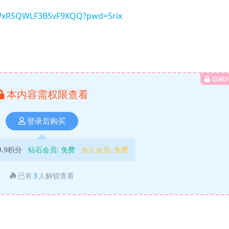
FWxRSQWLF3BSvF9XQQ?pwd=5rix
隐藏
本内容需权限查看
登录后购买
9.9积分
钻石会员:
免费
永久会员:
免费
已有
3
人解锁查看