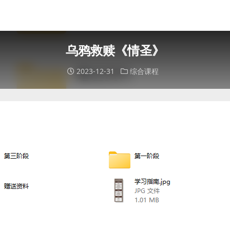
乌鸦救赎《情圣》
2023-12-31
综合课程