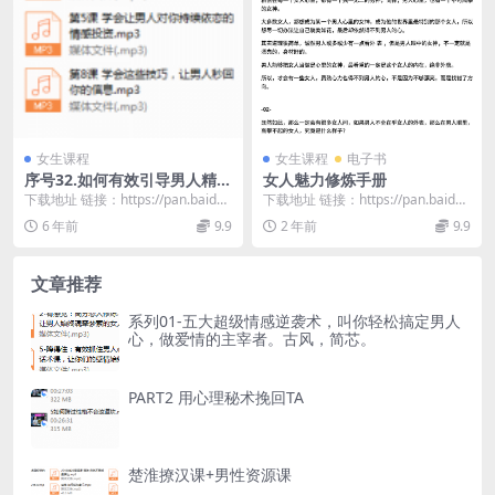
女生课程
女生课程
电子书
序号32.如何有效引导男人精神
女人魅力修炼手册
&物质投资？
下载地址 链接：https://pan.baidu.
下载地址 链接：https://pan.baidu.
com/s/174xc--4...
com/s/1WDhKunN...
6 年前
9.9
2 年前
9.9
文章推荐
系列01-五大超级情感逆袭术，叫你轻松搞定男人
心，做爱情的主宰者。古风，简芯。
PART2 用心理秘术挽回TA
楚淮撩汉课+男性资源课