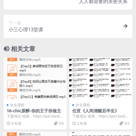
人人都需要的亲密关系
下一篇
小三心理13堂课
相关文章
女生课程
女生课程
16-chic原醉-你的王子你做主
任亚《人间清醒后半生》
下载地址 链接：https://pan.baidu.
下载地址 链接：https://pan.baidu.
com/s/1WRBOFNF...
com/s/1WMsWNlB...
6 年前
9.9
2 年前
9.9