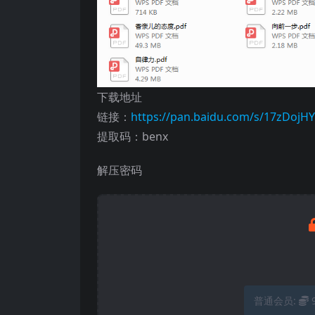
下载地址
链接：
https://pan.baidu.com/s/17zDoj
提取码：benx
解压密码
普通会员: