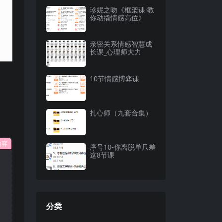
珍妮之吻《框架课·教
你动撬‬情感高位》
亲密关系情感智慧成
长课_心理师大力
10节情感博弈课
扎心师（九套合集）
内容
序号10-你离脱单只差
这8节课
分类