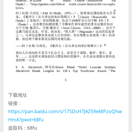
下载地址
链接：
https://pan.baidu.com/s/17SDsH7JAZ59eMPzoQhw
HmA?pwd=68fu
提取码：68fu