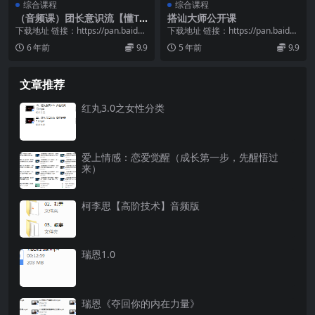
综合课程
综合课程
（音频课）团长意识流【懂T
搭讪大师公开课
a】
下载地址 链接：https://pan.baidu.
下载地址 链接：https://pan.baidu.
com/s/1LSlyx_a...
com/s/1Uq4b5Z0...
6 年前
9.9
5 年前
9.9
文章推荐
红丸3.0之女性分类
爱上情感：恋爱觉醒（成长第一步，先醒悟过
来）
柯李思【高阶技术】音频版
瑞恩1.0
瑞恩《夺回你的内在力量》