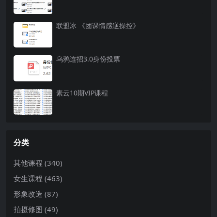
联盟冰 《团课情感逆操控》
乌鸦连招3.0身份投票
素云10期VIP课程
分类
其他课程
(340)
女生课程
(463)
形象改造
(87)
拍摄修图
(49)