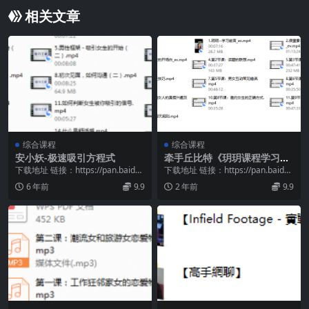
相关文章
综合课程
综合课程
安小妖-极速吸引方程式
牵手丘比特《玥玥课程学习专
用》
下载地址 链接：https://pan.baidu.
下载地址 链接：https://pan.baidu.
com/s/1uQfJiMl...
com/s/11Q6wrOi...
6 年前
9.9
2 年前
9.9