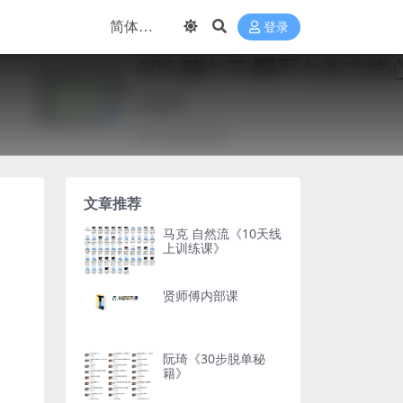
登录
文章推荐
马克 自然流《10天线
上训练课》
贤师傅内部课
阮琦《30步脱单秘
籍》