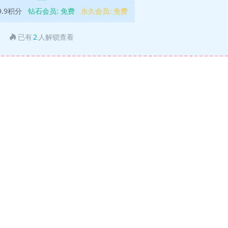
9.9积分
钻石会员:
免费
永久会员:
免费
已有
2
人解锁查看