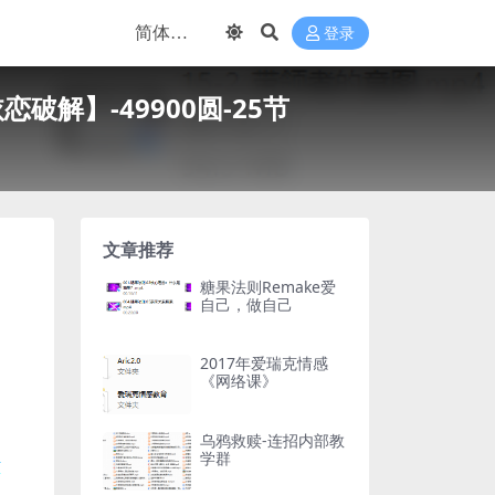
登录
解】-49900圆-25节
文章推荐
糖果法则Remake爱
自己，做自己
2017年爱瑞克情感
《网络课》
乌鸦救赎-连招内部教
学群