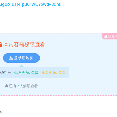
pPnuguo_u1NTpu0rWQ?pwd=8qnk
隐藏
本内容需权限查看
登录后购买
9.9积分
钻石会员:
免费
永久会员:
免费
已有
2
人解锁查看
4