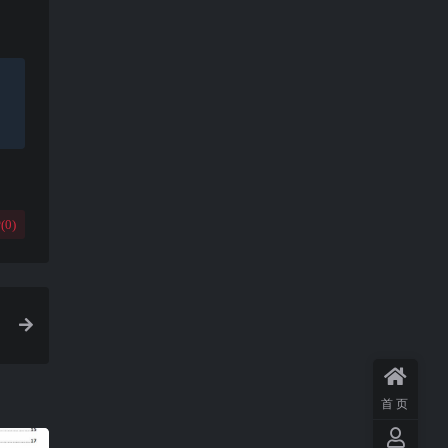
(
0
)
首页