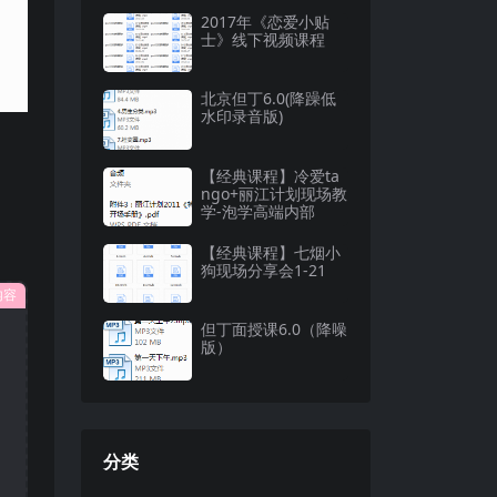
2017年《恋爱小贴
士》线下视频课程
北京但丁6.0(降躁低
水印录音版)
【经典课程】冷爱ta
ngo+丽江计划现场教
学-泡学高端内部
【经典课程】七烟小
狗现场分享会1-21
内容
但丁面授课6.0（降噪
版）
分类