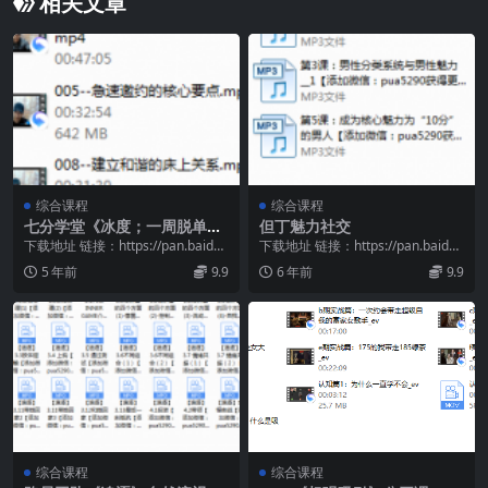
相关文章
综合课程
综合课程
七分学堂《冰度；一周脱单计
但丁魅力社交
划》
下载地址 链接：https://pan.baidu.
下载地址 链接：https://pan.baidu.
com/s/11-ypqbK...
com/s/15iHLnQc...
5 年前
9.9
6 年前
9.9
综合课程
综合课程