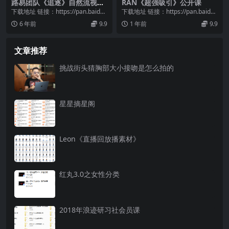
路易团队《追逐》自然流视频
RAN《超强吸引》公开课
教程
下载地址 链接：https://pan.baidu.
下载地址 链接：https://pan.baidu.
com/s/12sI_9ve...
com/s/1SoR9X9l...
6 年前
9.9
1 年前
9.9
文章推荐
挑战街头猜胸部大小接吻是怎么拍的
星星摘星阁
Leon《直播回放播素材》
红丸3.0之女性分类
2018年浪迹研习社会员课