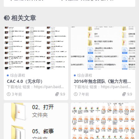
影
相关文章
综合课程
综合课程
CAC 4.0（无水印）
2016年無念团队《魅力方程式
4.0》
下载地址 链接：https://pan.baidu.
下载地址 链接：https://pan.baidu.
com/s/1k1AuD1W...
com/s/1pGaBa_Y...
3 年前
9.9
7 年前
9.9