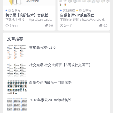
综合课程
其他课程
综合课程
柯李思【高阶技术】音频版
自强老师VIP戒色课程
下载地址 链接：https://pan.baidu.
下载地址 链接：https://pan.baidu.
com/s/1xiVyTVp...
com/s/1ewmEQi7...
6 年前
9.9
2 年前
9.9
文章推荐
熊猫高分核心2.0
社交光谱 社交大师班【8周成社交国王】
白墨兮你的最后一门情感课
2018年素云2018vip精英班