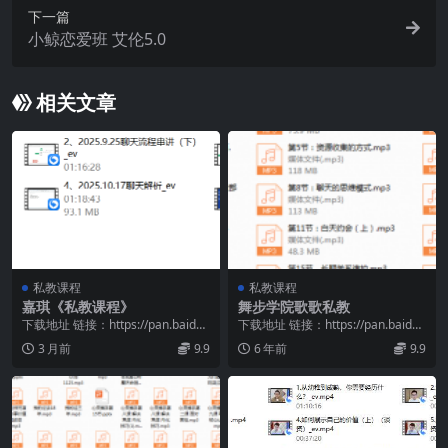
下一篇
小鲸恋爱班 艾伦5.0
相关文章
私教课程
私教课程
嘉琪《私教课程》
舞步学院歌歌私教
下载地址 链接：https://pan.baidu.
下载地址 链接：https://pan.baidu.
com/s/1h-r8UWO...
com/s/17J3VBn_...
3 月前
9.9
6 年前
9.9