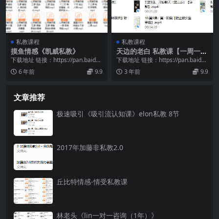
私教课程
私教课程
摸鱼情感《凯威私教》
天边的老白 私教课【一周一
课】
下载地址 链接：https://pan.baidu.
下载地址 链接：https://pan.baidu.
com/s/1lZNMCsG...
com/s/1zLODsb7...
6 年前
9.9
3 年前
9.9
文章推荐
极速吸引《吸引流认知课》elon私教 8节
2017年加藤非私教2.0
丘比特情感-情受私教课
林老头《lin一对一咨询（1年）》