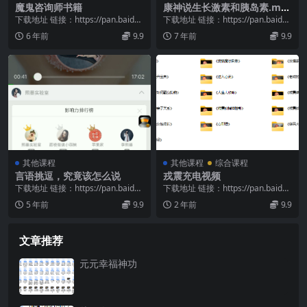
魔鬼咨询师书籍
康神说生长激素和胰岛素.mp
4等多个文件
下载地址 链接：https://pan.baidu.
下载地址 链接：https://pan.baidu.
com/s/1cDu9WJ5...
com/s/1GEQv0eX...
6 年前
9.9
7 年前
9.9
其他课程
其他课程
综合课程
言语挑逗，究竟该怎么说
戎震充电视频
下载地址 链接：https://pan.baidu.
下载地址 链接：https://pan.baidu.
com/s/1dhIvhAz...
com/s/16D8I2up...
5 年前
9.9
2 年前
9.9
文章推荐
元元幸福神功