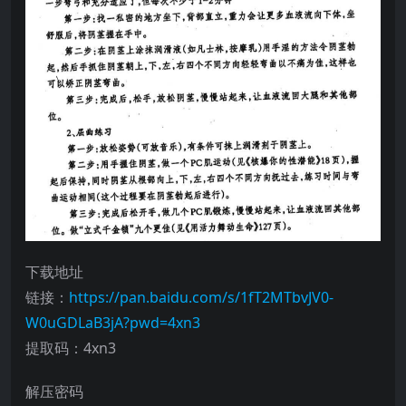
下载地址
链接：
https://pan.baidu.com/s/1fT2MTbvJV0-
W0uGDLaB3jA?pwd=4xn3
提取码：4xn3
解压密码