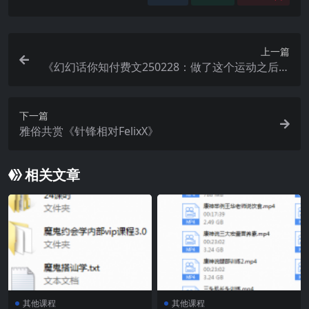
上一篇
《幻幻话你知付费文250228：做了这个运动之后，
我的晨勃竟然恢复了！ 》
下一篇
雅俗共赏《针锋相对FelixX》
相关文章
其他课程
其他课程