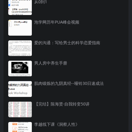
从0到1
泡学网历年PUA峰会视频
爱的沟通：写给男士的科学恋爱指南
男人房中养生手册
肌肉锻炼的九阴真经--哑铃30日速成法
【完结】陈海贤·自我转变50讲
李越线下课《洞察人性》