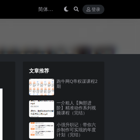
登录
文章推荐
跑牛网Q帝权谋课程2
期
一介粗人【胸部进
阶】精准动作系列视
频课程（完结）
小强升职记：带你六
步制作可实现的年度
计划（完结）