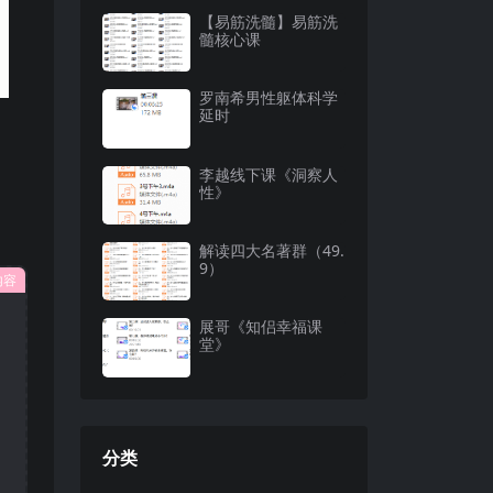
【易筋洗髓】易筋洗
髓核心课
罗南希男性躯体科学
延时
李越线下课《洞察人
性》
解读四大名著群（49.
9）
内容
展哥《知侣幸福课
堂》
分类