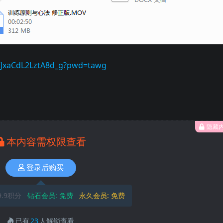
cKJxaCdL2LztA8d_g?pwd=tawg
隐藏
本内容需权限查看
登录后购买
9.9积分
钻石会员:
免费
永久会员:
免费
已有
23
人解锁查看