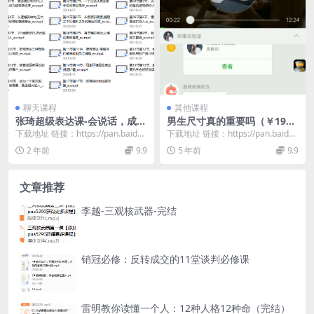
聊天课程
其他课程
张琦超级表达课-会说话，成大
男生尺寸真的重要吗（￥198.
事
00）
下载地址 链接：https://pan.baidu.
下载地址 链接：https://pan.baidu.
com/s/1kcEpj2Y...
com/s/1PmT3BbH...
2 年前
9.9
5 年前
9.9
文章推荐
李越-三观核武器-完结
销冠必修：反转成交的11堂谈判必修课
雷明教你读懂一个人：12种人格12种命（完结）