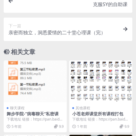
克服SY的自助课
下一篇
亲密而独立，洞悉爱情的二十堂心理课（完）
相关文章
聊天课程
其他课程
舞步学院-”病毒聊天“私密课
小苍老师课堂所有课程打包
下载地址 链接：https://pan.baidu.
下载地址 链接：https://pan.baidu.
com/s/19C1gOOg...
com/s/1vQ7jXn-...
5 年前
9.9
1 年前
9.9