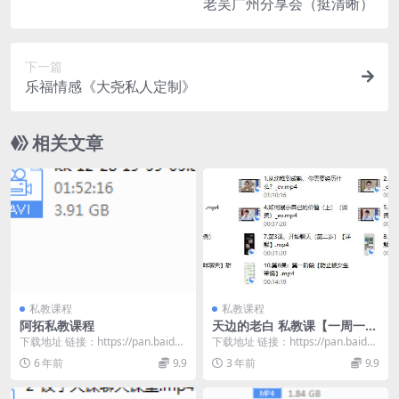
老吴广州分享会（挺清晰）
下一篇
乐福情感《大尧私人定制》
相关文章
私教课程
私教课程
阿拓私教课程
天边的老白 私教课【一周一
课】
下载地址 链接：https://pan.baidu.
下载地址 链接：https://pan.baidu.
com/s/17tTnFuB...
com/s/1zLODsb7...
6 年前
9.9
3 年前
9.9