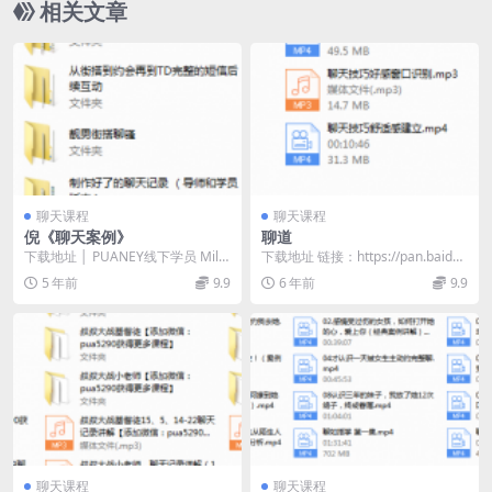
相关文章
聊天课程
聊天课程
倪《聊天案例》
聊道
下载地址 │ PUANEY线下学员 Milk
下载地址 链接：https://pan.baidu.
街搭后续短信聊天.jpg │ ├─1...
com/s/19zx0myy...
5 年前
9.9
6 年前
9.9
聊天课程
聊天课程