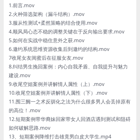
1.前言.mov
2.火种筛选架构（漏斗结构）.mov
3.服从性测试+柔然策略的结合使用.mov
4.顺风局心态不稳的调整关键在于反向输出要求.mov
5.如何在实战中稳住意外之获.mov
6.邀约系统思维资源收集后到邀约的结构.mov
7收尾女友闺蜜后在征服女友.mov
8.纠结男生挽回案例：内心自我矛盾、自我提升与魅力
建设.mov
9.收尾空姐案例并讲解情人属性（上）.mov
10.收尾空姐案例并讲解情人属性（下）.mov
11.围三阙一之术反驯化之法为什么很多男人会丢掉原有
的高位！.mov
12.短期案例带华裔妹回家带女人回酒店遇到测试和阻碍
如何破解思路.mov
13、短期案例降维打击雄竟男白皮大学生.mp4